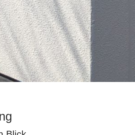
ung
n Blick