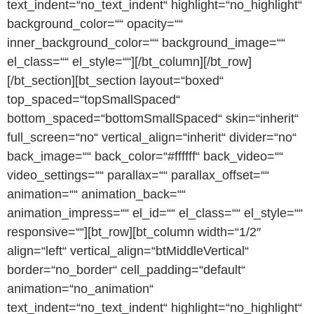
text_indent=“no_text_indent“ highlight=“no_highlight“
background_color=““ opacity=““
inner_background_color=““ background_image=““
el_class=““ el_style=““][/bt_column][/bt_row]
[/bt_section][bt_section layout=“boxed“
top_spaced=“topSmallSpaced“
bottom_spaced=“bottomSmallSpaced“ skin=“inherit“
full_screen=“no“ vertical_align=“inherit“ divider=“no“
back_image=““ back_color=“#ffffff“ back_video=““
video_settings=““ parallax=““ parallax_offset=““
animation=““ animation_back=““
animation_impress=““ el_id=““ el_class=““ el_style=““
responsive=““][bt_row][bt_column width=“1/2″
align=“left“ vertical_align=“btMiddleVertical“
border=“no_border“ cell_padding=“default“
animation=“no_animation“
text_indent=“no_text_indent“ highlight=“no_highlight“