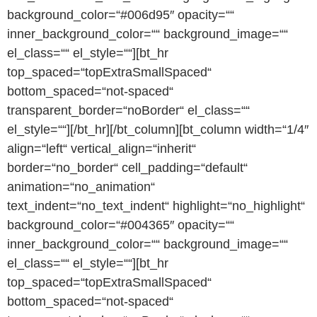
background_color=“#006d95″ opacity=““
inner_background_color=““ background_image=““
el_class=““ el_style=““][bt_hr
top_spaced=“topExtraSmallSpaced“
bottom_spaced=“not-spaced“
transparent_border=“noBorder“ el_class=““
el_style=““][/bt_hr][/bt_column][bt_column width=“1/4″
align=“left“ vertical_align=“inherit“
border=“no_border“ cell_padding=“default“
animation=“no_animation“
text_indent=“no_text_indent“ highlight=“no_highlight“
background_color=“#004365″ opacity=““
inner_background_color=““ background_image=““
el_class=““ el_style=““][bt_hr
top_spaced=“topExtraSmallSpaced“
bottom_spaced=“not-spaced“