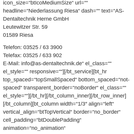
icon_size=“btIcoMediumSize“ url=““
headline=“Niederlassung Riesa“ dash=““ text=“AS-
Dentaltechnik Herne GmbH
Leutewitzer Str. 59
01589 Riesa
Telefon: 03525 / 63 3900
Telefax: 03525 / 633 902
E-Mail: info@as-dentaltechnik.de“ el_class=““
el_style=““ responsive=““][/bt_service][bt_hr
top_spaced=“topSmallSpaced“ bottom_spaced=“not-
spaced“ transparent_border=“noBorder“ el_class=““
el_style=““][/bt_hr][/bt_column_inner][/bt_row_inner]
[/bt_column][bt_column width=“1/3″ align=“left“
vertical_align=“btTopVertical“ border=“no_border“
cell_padding=“btDoublePadding“
animation=“no_animation“