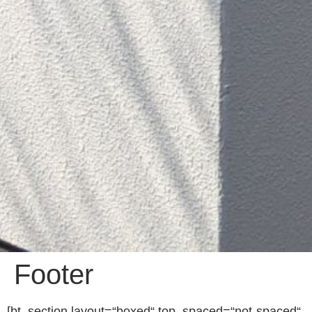
Footer
[bt_section layout=“boxed“ top_spaced=“not-spaced“