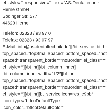
el_style=““ responsive=““ text=“AS-Dentaltechnik
Herne GmbH
Sodinger Str. 577
44628 Herne
Telefon: 02323 / 93 97 0
Telefax: 02323 / 93 97 97
E-Mail: info@as-dentaltechnik.de“][/bt_service][bt_hr
top_spaced=“topSmallSpaced“ bottom_spaced=“not-
spaced“ transparent_border=“noBorder“ el_class=““
el_style=““][/bt_hr][/bt_column_inner]
[bt_column_inner width=“1/2″][bt_hr
top_spaced=“topSmallSpaced“ bottom_spaced=“not-
spaced“ transparent_border=“noBorder“ el_class=““
el_style=““][/bt_hr][bt_service icon=“es_e9bb“
icon_type=“btIcoDefaultType“
icon_color=“btIcoDefaultColor“