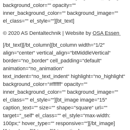
background_color=““ opacity=““
inner_background_color=““ background_image=““
el_class=““ el_style=““][bt_text]
© 2020 AS Dentaltechnik | Website by
OSA Essen
[/bt_text][/bt_column][bt_column width=“1/2″
align=“center“ vertical_align=“btMiddleVertical“
border=“no_border“ cell_padding=“default“
animation=“no_animation“
text_indent=“no_text_indent“ highlight=“no_highlight“
background_color=“#ffffff“ opacity=““
inner_background_color=““ background_image=““
el_class=““ el_style=““][bt_image image=“15″
caption_text=““ size=““ shape=“square“ url=““
target=“_self“ el_class=““ el_style=“max-width:
100px;“ hover_type=““ responsive=““][/bt_image]