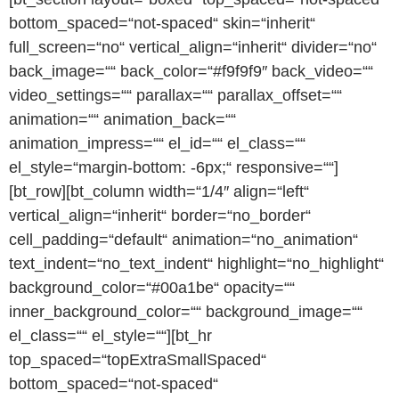
bottom_spaced=“not-spaced“ skin=“inherit“
full_screen=“no“ vertical_align=“inherit“ divider=“no“
back_image=““ back_color=“#f9f9f9″ back_video=““
video_settings=““ parallax=““ parallax_offset=““
animation=““ animation_back=““
animation_impress=““ el_id=““ el_class=““
el_style=“margin-bottom: -6px;“ responsive=““]
[bt_row][bt_column width=“1/4″ align=“left“
vertical_align=“inherit“ border=“no_border“
cell_padding=“default“ animation=“no_animation“
text_indent=“no_text_indent“ highlight=“no_highlight“
background_color=“#00a1be“ opacity=““
inner_background_color=““ background_image=““
el_class=““ el_style=““][bt_hr
top_spaced=“topExtraSmallSpaced“
bottom_spaced=“not-spaced“