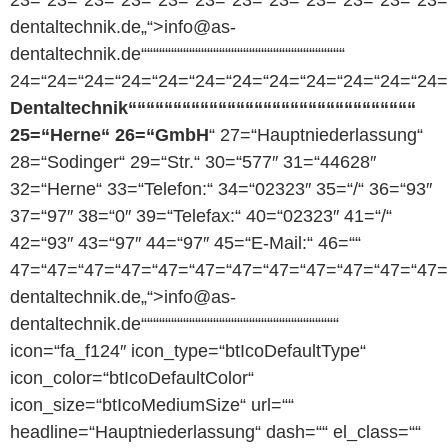
dentaltechnik.de„“>info@as-
dentaltechnik.de““““““““““““““““““““““““““““““““““
24=“24=“24=“24=“24=“24=“24=“24=“24=“24=“24=“24=
Dentaltechnik““““““““““““““““““““““““““““““““
25=“Herne“ 26=“GmbH
“ 27=“Hauptniederlassung“
28=“Sodinger“ 29=“Str.“ 30=“577″ 31=“44628″
32=“Herne“ 33=“Telefon:“ 34=“02323″ 35=“/“ 36=“93″
37=“97″ 38=“0″ 39=“Telefax:“ 40=“02323″ 41=“/“
42=“93″ 43=“97″ 44=“97″ 45=“E-Mail:“ 46=““
47=“47=“47=“47=“47=“47=“47=“47=“47=“47=“47=“47=“
dentaltechnik.de„“>info@as-
dentaltechnik.de“““““““““““““““““““““““““““““““““
icon=“fa_f124″ icon_type=“btIcoDefaultType“
icon_color=“btIcoDefaultColor“
icon_size=“btIcoMediumSize“ url=““
headline=“Hauptniederlassung“ dash=““ el_class=““