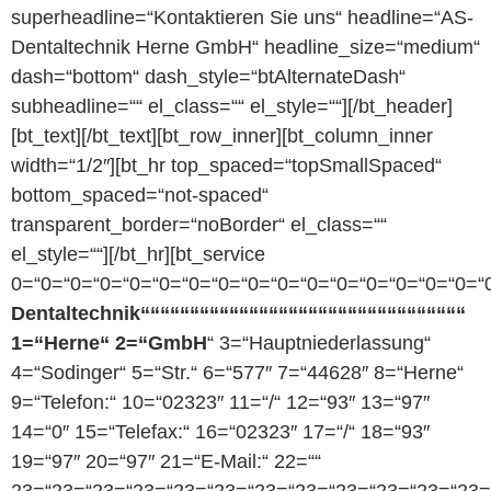
superheadline=“Kontaktieren Sie uns“ headline=“AS-
Dentaltechnik Herne GmbH“ headline_size=“medium“
dash=“bottom“ dash_style=“btAlternateDash“
subheadline=““ el_class=““ el_style=““][/bt_header]
[bt_text][/bt_text][bt_row_inner][bt_column_inner
width=“1/2″][bt_hr top_spaced=“topSmallSpaced“
bottom_spaced=“not-spaced“
transparent_border=“noBorder“ el_class=““
el_style=““][/bt_hr][bt_service
0=“0=“0=“0=“0=“0=“0=“0=“0=“0=“0=“0=“0=“0=“0=“0=“0
Dentaltechnik“““““““““““““““““““““““““““““““““
1=“Herne“ 2=“GmbH
“ 3=“Hauptniederlassung“
4=“Sodinger“ 5=“Str.“ 6=“577″ 7=“44628″ 8=“Herne“
9=“Telefon:“ 10=“02323″ 11=“/“ 12=“93″ 13=“97″
14=“0″ 15=“Telefax:“ 16=“02323″ 17=“/“ 18=“93″
19=“97″ 20=“97″ 21=“E-Mail:“ 22=““
23=“23=“23=“23=“23=“23=“23=“23=“23=“23=“23=“23=“