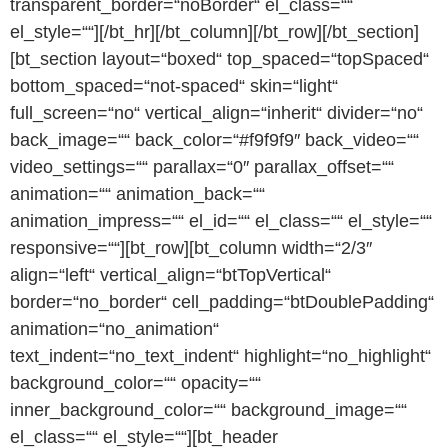
transparent_border=“noBorder“ el_class=““
el_style=““][/bt_hr][/bt_column][/bt_row][/bt_section]
[bt_section layout=“boxed“ top_spaced=“topSpaced“
bottom_spaced=“not-spaced“ skin=“light“
full_screen=“no“ vertical_align=“inherit“ divider=“no“
back_image=““ back_color=“#f9f9f9″ back_video=““
video_settings=““ parallax=“0″ parallax_offset=““
animation=““ animation_back=““
animation_impress=““ el_id=““ el_class=““ el_style=““
responsive=““][bt_row][bt_column width=“2/3″
align=“left“ vertical_align=“btTopVertical“
border=“no_border“ cell_padding=“btDoublePadding“
animation=“no_animation“
text_indent=“no_text_indent“ highlight=“no_highlight“
background_color=““ opacity=““
inner_background_color=““ background_image=““
el_class=““ el_style=““][bt_header