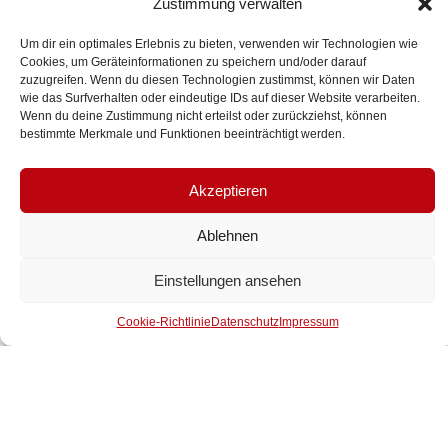
Zustimmung verwalten
Um dir ein optimales Erlebnis zu bieten, verwenden wir Technologien wie
Zahnärzte Jäger & Massat
Cookies, um Geräteinformationen zu speichern und/oder darauf
zuzugreifen. Wenn du diesen Technologien zustimmst, können wir Daten
Zahnarzt Dr. Ralph Stein
wie das Surfverhalten oder eindeutige IDs auf dieser Website verarbeiten.
Dr. Carsten Ferlmann
Wenn du deine Zustimmung nicht erteilst oder zurückziehst, können
bestimmte Merkmale und Funktionen beeinträchtigt werden.
Dr. med. dent. Thomas Bruckmann
Zahnärzte Dördelmann
Akzeptieren
AULICH UND PARTNER
Dr. Dieter Pohlmann
Ablehnen
Dr. med. Ute Mildner
Zahnärztin Andrea Kirsten
Einstellungen ansehen
Dipl. Stom. Cornelia Jähnel
Cookie-Richtlinie
Datenschutz
Impressum
Dipl. Stom. Karlheinz Petschauer
Zahnärztliche Praxisgemeinschaft
Dipl. Stom. Heike Nickol
Dipl. Stom. Ines Rückert
Zahnarzt – Praxis Dr. med. Steffen Kaubisch